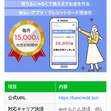
項目
内容
公式URL
https://bancredit.biz/
対応キャリア決済
auかんたん決済、d払