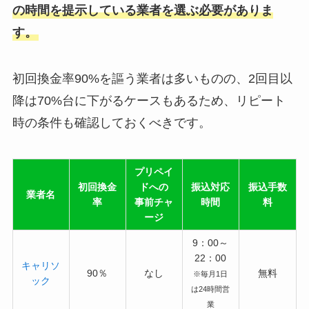
の時間を提示している業者を選ぶ必要がありま
す。
初回換金率90%を謳う業者は多いものの、2回目以
降は70%台に下がるケースもあるため、リピート
時の条件も確認しておくべきです。
プリペイ
初回換金
ドへの
振込対応
振込手数
業者名
率
事前チャ
時間
料
ージ
9：00～
22：00
キャリソ
90％
なし
無料
※毎月1日
ック
は24時間営
業