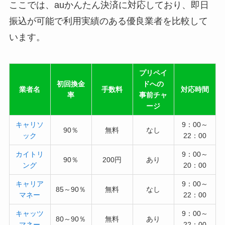
ここでは、auかんたん決済に対応しており、即日
振込が可能で利用実績のある優良業者を比較して
います。
プリペイ
初回換金
ドへの
業者名
手数料
対応時間
率
事前チャ
ージ
キャリソ
9：00～
90％
無料
なし
ック
22：00
カイトリ
9：00～
90％
200円
あり
ング
20：00
キャリア
9：00～
85～90％
無料
なし
マネー
22：00
キャッツ
9：00～
80～90％
無料
あり
マネー
22：00