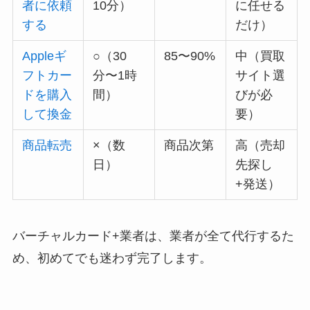
者に依頼
10分）
に任せる
する
だけ）
Appleギ
○（30
85〜90%
中（買取
フトカー
分〜1時
サイト選
ドを購入
間）
びが必
して換金
要）
商品転売
×（数
商品次第
高（売却
日）
先探し
+発送）
バーチャルカード+業者は、業者が全て代行するた
め、初めてでも迷わず完了します。