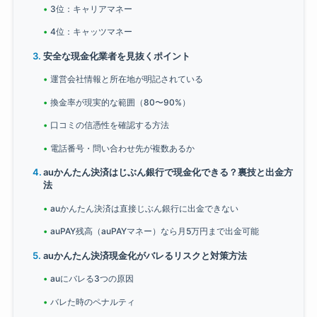
3位：キャリアマネー
4位：キャッツマネー
安全な現金化業者を見抜くポイント
運営会社情報と所在地が明記されている
換金率が現実的な範囲（80〜90%）
口コミの信憑性を確認する方法
電話番号・問い合わせ先が複数あるか
auかんたん決済はじぶん銀行で現金化できる？裏技と出金方
法
auかんたん決済は直接じぶん銀行に出金できない
auPAY残高（auPAYマネー）なら月5万円まで出金可能
auかんたん決済現金化がバレるリスクと対策方法
auにバレる3つの原因
バレた時のペナルティ