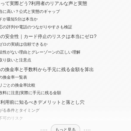
って実際どう?利用者のリアルな声と実態
当に高い？公式と実態のギャップ
ドが最短5分は本当か
応の評判や電話のつながりやすさも検証
の安全性｜カード停止のリスクは本当にゼロ?
ゼロの実績は信頼できるか
法性がない理由とグレーゾーンの正しい理解
取り扱いと注意点
トの換金率と手数料から手元に残る金額を算出
の換金率一覧表
リごとの換金率比較
数料に注意|実際に手元に残る金額
ト利用前に知るべきデメリットと落とし穴
がる条件とタイミング
不可のリスク
もっと見る