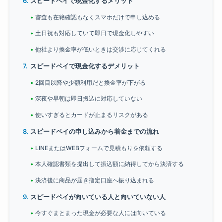
スピードペイで現金化するメリット
審査も在籍確認もなくスマホだけで申し込める
土日祝も対応していて即日で現金化しやすい
他社より換金率が低いときは交渉に応じてくれる
スピードペイで現金化するデメリット
2回目以降や少額利用だと換金率が下がる
深夜や早朝は即日振込に対応していない
使いすぎるとカードが止まるリスクがある
スピードペイの申し込みから着金までの流れ
LINEまたはWEBフォームで見積もりを依頼する
本人確認書類を提出して振込額に納得してから決済する
決済後に商品が届き指定口座へ振り込まれる
スピードペイが向いている人と向いていない人
今すぐまとまった現金が必要な人には向いている