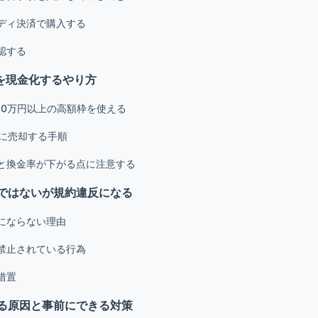
ディ決済で購入する
認する
枠を現金化するやり方
大30万円以上の高額枠を使える
者に売却する手順
と換金率が下がる点に注意する
ではないが規約違反になる
にならない理由
禁止されている行為
措置
る原因と事前にできる対策