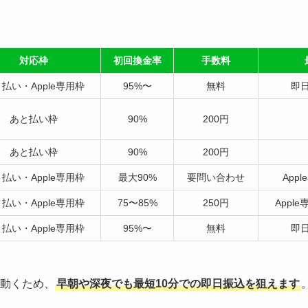
対応枠
初回換金率
手数料
払い・Apple専用枠
95%〜
無料
即日
あと払い枠
90%
200円
あと払い枠
90%
200円
払い・Apple専用枠
最大90%
要問い合わせ
App
払い・Apple専用枠
75〜85%
250円
Appl
払い・Apple専用枠
95%〜
無料
即日
ら動くため、
早朝や深夜でも最短10分での即日振込を狙えます