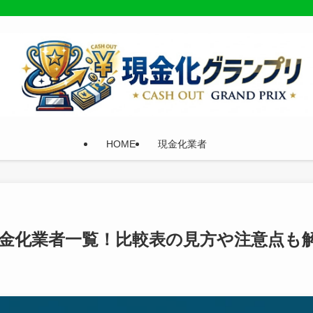
HOME
現金化業者
金化業者一覧！比較表の見方や注意点も