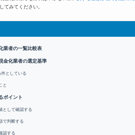
してみてください。
化業者の一覧比較表
現金化業者の選定基準
条件としている
こと
るポイント
値として確認する
額で判断する
確認する