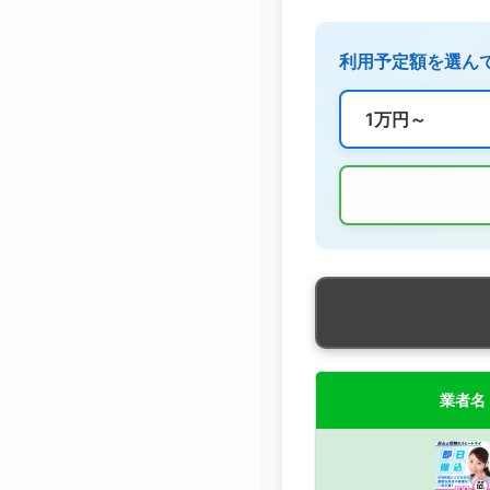
利用予定額を選ん
業者名