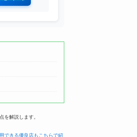
点を解説します。
用できる優良店もこちらで紹