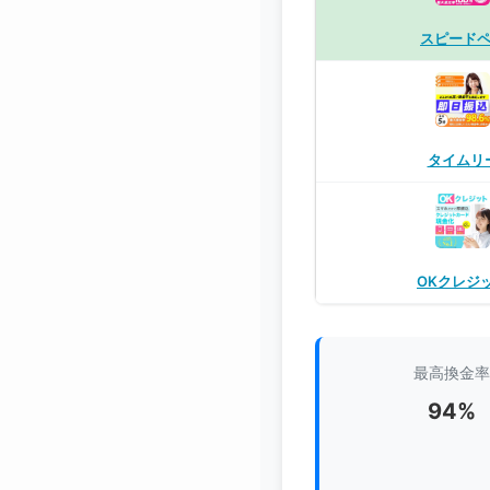
スピード
タイムリ
OKクレジ
最高換金率
94%