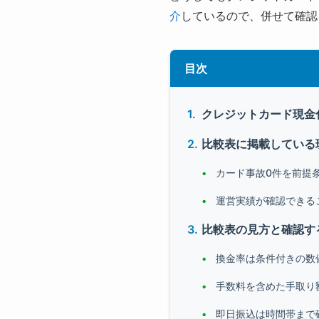
介
しているので、併せて確認
目次
クレジットカード現金
比較表に掲載している
カード事故0件を前提
運営実績が確認できる
比較表の見方と確認す
換金率は条件付きの数
手数料を含めた手取り
即日振込は時間帯まで