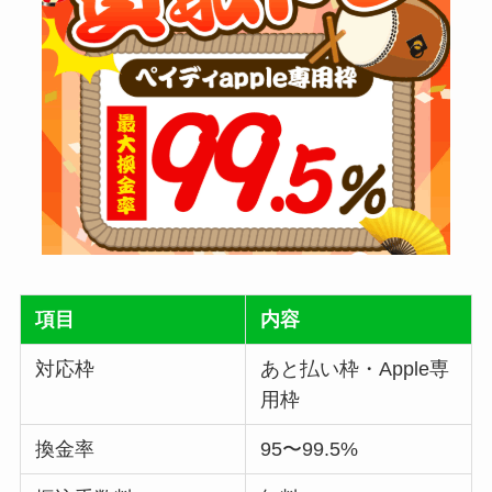
項目
内容
対応枠
あと払い枠・Apple専
用枠
換金率
95〜99.5%