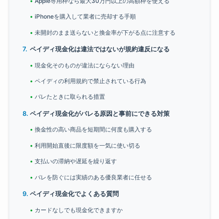
Apple専用枠なら最大30万円以上の高額枠を使える
iPhoneを購入して業者に売却する手順
未開封のまま送らないと換金率が下がる点に注意する
ペイディ現金化は違法ではないが規約違反になる
現金化そのものが違法にならない理由
ペイディの利用規約で禁止されている行為
バレたときに取られる措置
ペイディ現金化がバレる原因と事前にできる対策
換金性の高い商品を短期間に何度も購入する
利用開始直後に限度額を一気に使い切る
支払いの滞納や遅延を繰り返す
バレを防ぐには実績のある優良業者に任せる
ペイディ現金化でよくある質問
カードなしでも現金化できますか