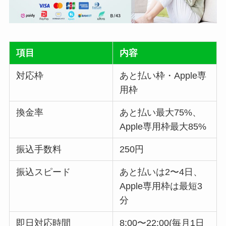
項目
内容
対応枠
あと払い枠・Apple専
用枠
換金率
あと払い最大75%、
Apple専用枠最大85%
振込手数料
250円
振込スピード
あと払いは2〜4日、
Apple専用枠は最短3
分
即日対応時間
8:00〜22:00(毎月1日