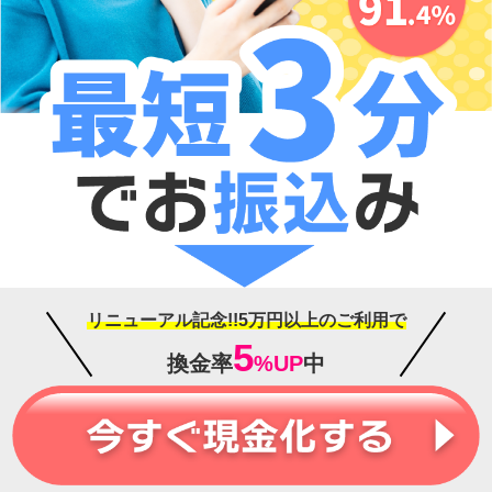
リニューアル記念!!5万円以上のご利用で
5
換金率
%UP
中