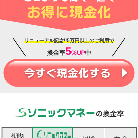
リニューアル記念!!5万円以上のご利用で
5
換金率
%UP
中
利用額