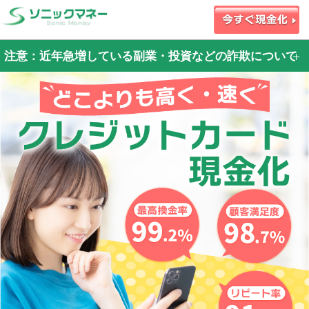
注意：近年急増している副業・投資などの詐欺について
近年
・X（旧Twitter）・Instagram・投資サイト・副業サイト等で資金を調達するため
に弊社お申込みフォームを案内された
・当サイトの利用に際して身分証やクレジットカードの偽造をして申込をする
等、大変悪質な事案が発生しております。
資金調達のために弊社を紹介された場合は詐欺の可能性が高いです
※弊社は投資や副業関連の業者とは一切関わりはありません
今後も悪質性の高い事案が、弊社で発生した場合は
警察からの捜査協力依頼には全面的に協力させて頂きます。
申込者本人に犯罪の認識がなくても行動に移すだけでも、犯罪加害者として取り
扱われ、刑事・民事両面での責任を負う事になります。
ご自身が加害者にならないため、詐欺行為への加担は絶対におやめください！！