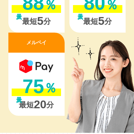
88
80
％
％
5
5
最短
分
最短
分
メルペイ
75
％
20
最短
分