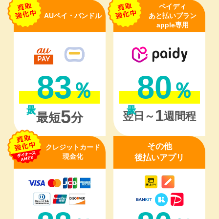
ペイディ
AUペイ・バンドル
あと払いプラン
apple専用
83
80
％
％
1
5
翌日～
週間程
最短
分
その他
クレジットカード
現金化
後払いアプリ