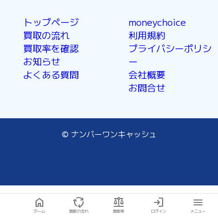
トップページ
moneychoice
買取の流れ
利用規約
買取率を確認
プライバシーポリシ
お知らせ
ー
よくある質問
会社概要
お問合せ
© ナンバーワンキャッシュ
home
cycle
balance
login
menu
ホーム
買取の流れ
買取率
ログイン
メニュー