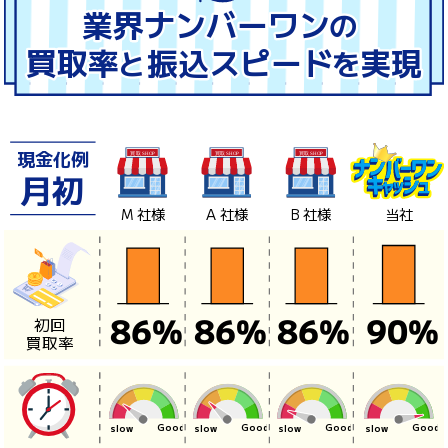
現金化例
月初
Good
slow
M
社様
A
社様
B
社様
当社
初回
86
%
86
%
86
%
90
%
買取率