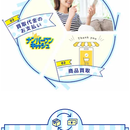
業界ナンバーワン
の
買取率
振込スピード
実現
と
を