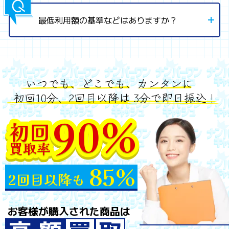
最低利用額の基準などはありますか？
いつでも、どこでも、カンタンに
初回10分、2回目以降は 3分で即日振込！
90%
初回
買取率
85%
2回目以降も
お客様が購入された商品は