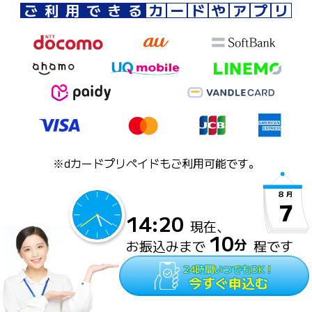
ご
利
用
で
き
る
カ
ー
ド
や
ア
プ
リ
※dカードプリペイドもご利用可能です。
8
月
7
14
:
20
現在、
10
分
お振込みまで
程です
24時間いつでもOK！
今すぐ申込む