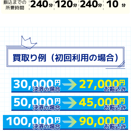
振込までの
240
120
240
10
分
分
分
分
所要時間
買取り例（初回利用の場合）
決済
決済
場合
場合
お振込み
お振込み
の
の
30,000
27,000
円
円
50,000
45,000
円
円
100,000
90,000
円
円