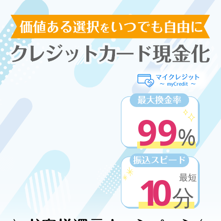
99
%
10
最短
分