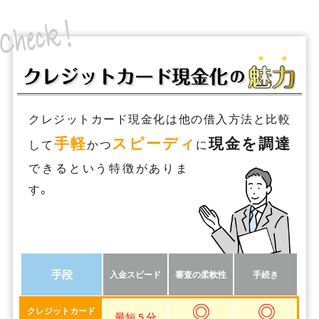
クレジットカード現金化は他の借入方法と比較
手軽
スピーディ
現金を調達
して
かつ
に
できるという特徴がありま
す。
手段
入金スピード
審査の柔軟性
手続き
◎
◎
クレジットカード
最短 5 分