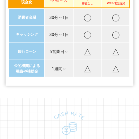
現金化
審査なし
WEB/電話完結
〇
〇
消費者金融
30分～1日
〇
〇
キャッシング
30分～1日
△
△
銀行ローン
5営業日～
△
△
公的機関による
1週間～
融資や補助金