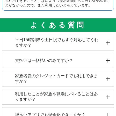
も利用できることと、なによりも提示金額から１円も引かれるこ
とがなかったので、また利用したいと考えています。
よくある質問
平日15時以降や土日祝でもすぐ対応してくれ
ますか？
金融機関により、土日祝日や15時以降の即日反映も
可能です。詳細はお電話にてお問い合わせ下さい。
支払いは一括払いのみですか？
一括払いの他に、分割払い・リボ払いからお選びい
家族名義のクレジットカードでも利用できま
ただけます。一部支払い方法がお選びできないカー
すか？
ドもございますので、詳細はお電話にてお問い合わ
せ下さい。
大変申し訳ございません。ご利用はご本人様名義の
利用したことが家族や職場にバレることはあ
クレジットカードのみに限らせていただいておりま
りますか？
す。
審査や職場へ在籍確認をおこなうことはありません
ので、ご利用者様以外の第三者にバレることはあり
後払いアプリでも現金化できますか？