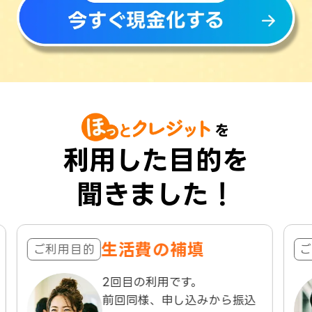
を
利用した目的を
聞きました！
生活費の補填
ご利用目的
ご
2回目の利用です。
前回同様、申し込みから振込