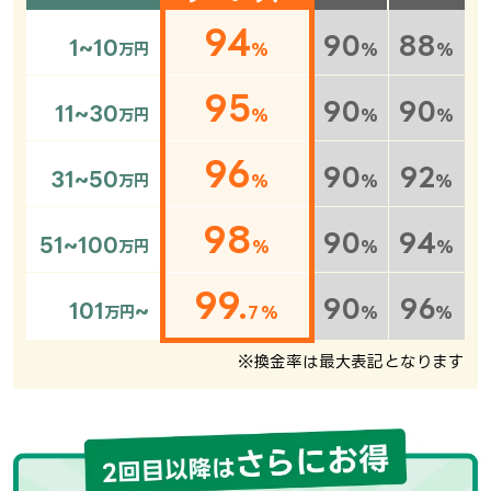
94
90
88
1~10
万円
%
%
%
95
90
90
11~30
万円
%
%
%
96
90
92
31~50
万円
%
%
%
98
90
94
51~100
万円
%
%
%
99.
90
96
101
~
万円
7%
%
%
※換金率は最大表記となります