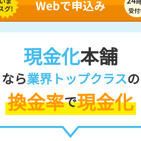
現金化
本舗
なら
業界トップクラス
の
換金率
現金化
で