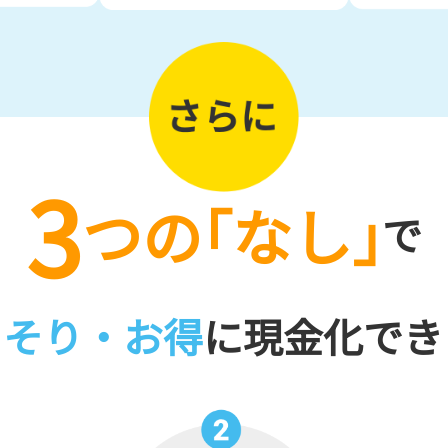
3
つの
「なし」
で
っそり・お得
に現金化でき