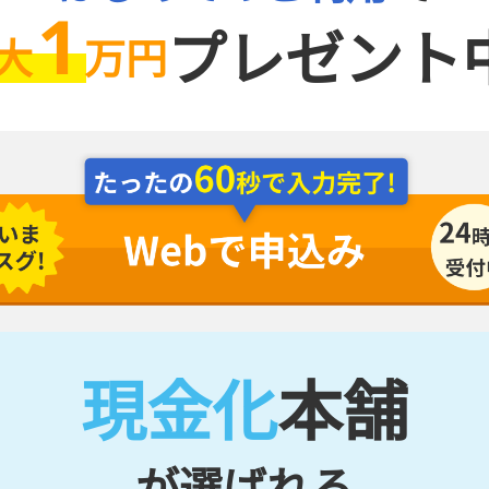
1
プレゼント中
大
万円
現金化
本舗
が選ばれる