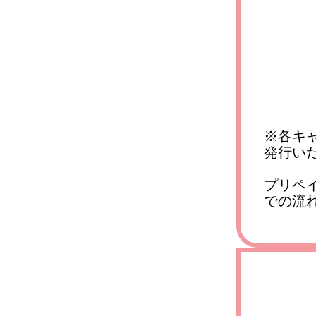
※各キ
発行い
プリペ
での流