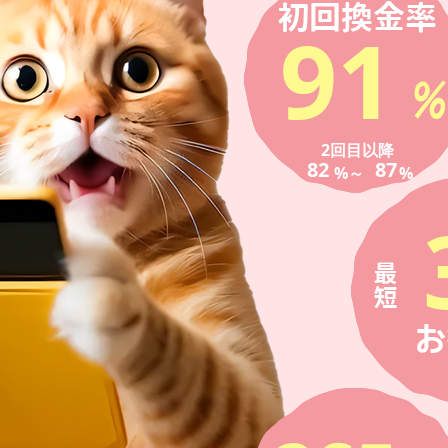
91
2回目以降
82
87
%～
%