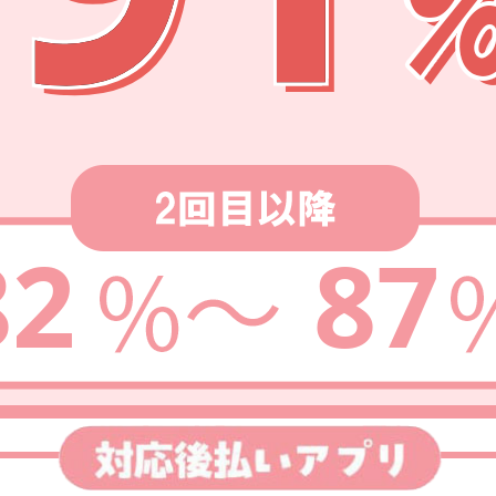
82
87