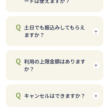
ードは使えますか？
申し訳ございません。ご利用は
土日でも振込みしてもらえ
ご本人名義のクレジットカード
ますか？
のみとなります。 また、代理で
のお手続きも出来かねますので
ご了承くださいませ。
はい。土日祝日や平日15時以降
利用の上限金額はあります
でも入金のご確認が可能でござ
か？
います。しかし、一部の金融機
関では対象外となりますので、
詳しくはお問い合わせください
ショッピング枠のご利用可能額
ませ。
キャンセルはできますか？
がお客様のご利用限度額となり
ます。