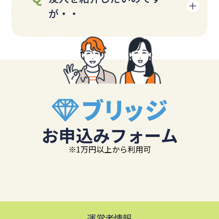
が・・
項のひとつだと認識し、適正な
維持・管理に努めております。
お預かりした情報が外部に流れ
ありがとうございます！「ご紹
る等は絶対にございませんの
介キャンペーン」を適用させて
で、ご安心くださいませ。
頂きますので、詳しくは当サイ
トスタッフまでお問い合わせく
ださいませ。
お申込みフォーム
※1万円以上から利用可
運営者情報