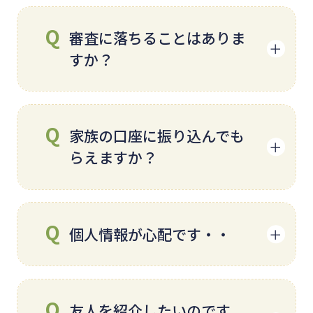
クレジットカードの決済前であ
審査に落ちることはありま
ればキャンセル可能です。
すか？
借入れではありませんので、審
家族の口座に振り込んでも
査はございません。ご自身名義
らえますか？
のクレジットカードをお持ちで
あればどなたでもご利用頂けま
す。
申し訳ございません。トラブル
個人情報が心配です・・
等防止の観点からも、お振込み
はご自身名義の口座に限らせて
頂いております。
ブリッジでは個人情報の取り扱
友人を紹介したいのです
いは企業活動における最優先事