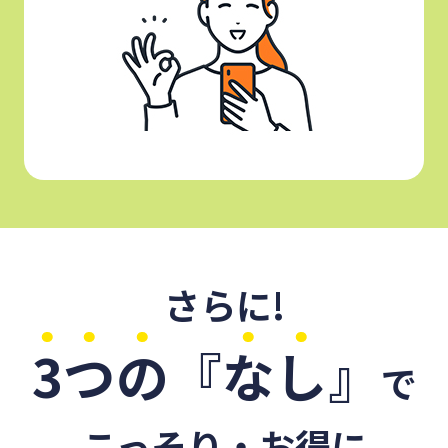
さらに!
3
つ
の
『
な
し
』
で
こっそり・お得に