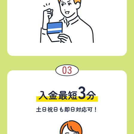
3
入金最短
分
土日祝日も即日対応可！