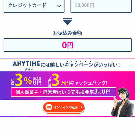
お振込み金額
0
円
......
ANYTIME
には嬉しいキャンペーンがいっぱい！
エニタイム
3
3
2
%
換金率
初
回
UP!
万円
キャッシュバック!
回
目
3
UP!
個人事業主・経営者はいつでも換金率
%
オンライン申込み