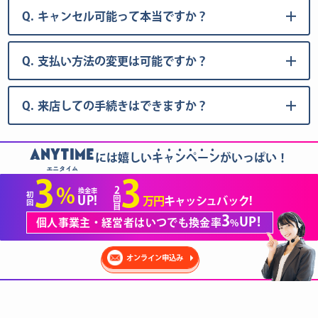
Q.
キャンセル可能って本当ですか？
Q.
支払い方法の変更は可能ですか？
Q.
来店しての手続きはできますか？
......
ANYTIME
には嬉しいキャンペーンがいっぱい！
エニタイム
3
3
2
%
換金率
初
回
UP!
万円
キャッシュバック!
回
目
3
UP!
個人事業主・経営者はいつでも換金率
%
オンライン申込み