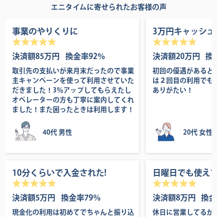
エニタイムに寄せられたお客様の声
事業のやりくりに
3万円キャッシュ
決済額85万円
換金率92％
決済額20万円
換
取引先の支払いが来月末だったので事業
初回の優遇があると
主キャンペーンを使って利用させていた
は２回目の利用でも
だきました！3％アップしてもらえたし
ありがたい！
オペレーターの方も丁寧に案内してくれ
ました！また困ったときは利用します！
40代 男性
20代 女性
10分くらいで入金された!
日曜日でも使え
決済額5万円
換金率79％
決済額8万円
換金
現金化の利用は初めてでちゃんと振り込
休日に営業してるか