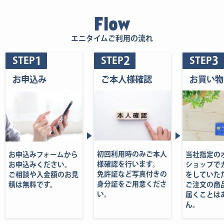
Flow
エニタイムご利用の流れ
1
2
3
STEP
STEP
STEP
お申込み
ご本人様確認
お買い物
初回利用時のみご本人
当社指定の
お申込みフォームから
様確認を行います。
ショップで
お申込みください。
免許証など写真付きの
をしていた
ご相談や入金額のお見
身分証をご用意くださ
ご注文の商
積は無料です。
い。
届くことは
ん。