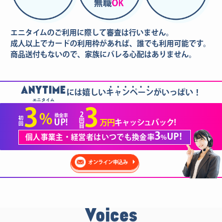
エニタイムのご利用に際して審査は行いません。
成人以上でカードの利用枠があれば、誰でも利用可能です。
商品送付もないので、家族にバレる心配はありません。
......
ANYTIME
には嬉しいキャンペーンがいっぱい！
エニタイム
3
3
2
%
換金率
初
回
UP!
万円
キャッシュバック!
回
目
3
UP!
個人事業主・経営者はいつでも換金率
%
オンライン申込み
Voices