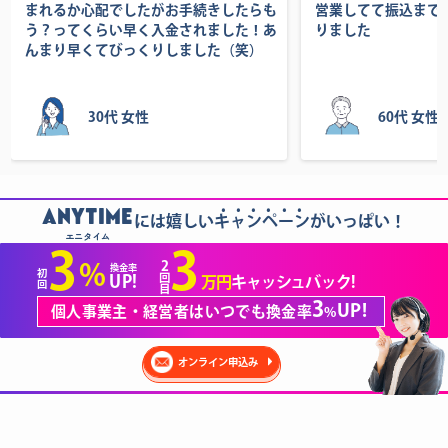
まれるか心配でしたがお手続きしたらも
営業してて振込まで
う？ってくらい早く入金されました！あ
りました
んまり早くてびっくりしました（笑）
30代 女性
60代 女性
......
ANYTIME
には嬉しいキャンペーンがいっぱい！
エニタイム
3
3
2
%
換金率
初
回
UP!
万円
キャッシュバック!
回
目
3
UP!
個人事業主・経営者はいつでも換金率
%
オンライン申込み