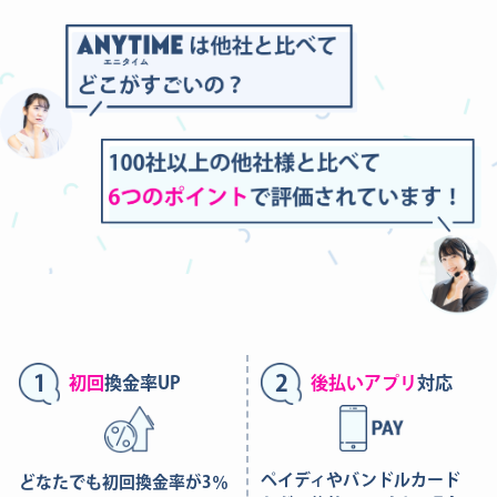
1
2
初回
換金率UP
後払いアプリ
対応
ペイディやバンドルカード
どなたでも初回換金率が3％